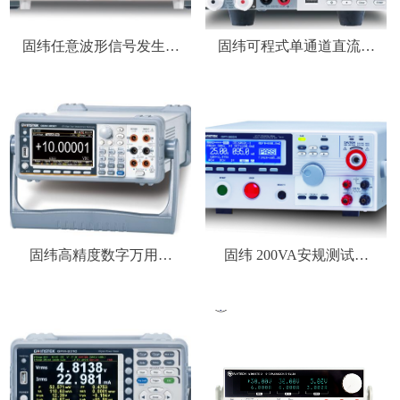
固纬任意波形信号发生器
固纬可程式单通道直流电
AFG-2225
子负载PEL-3031E/PEL-
3032E
固纬高精度数字万用表
固纬 200VA安规测试仪
GDM-9060/GDM-
GPT-9804/GPT-9803/GPT-
9061/GDM-8261A
9802/GPT-9801