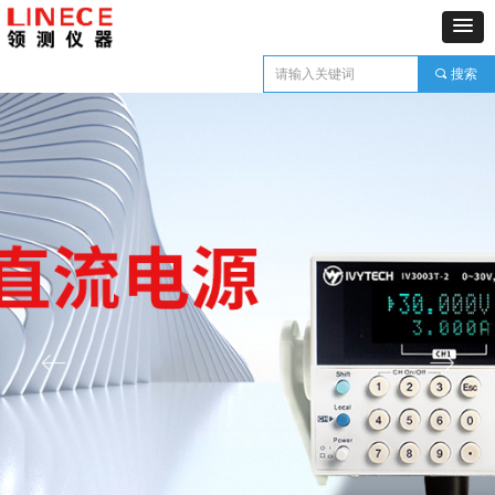
끠
搜索
ꂃ
ꁹ