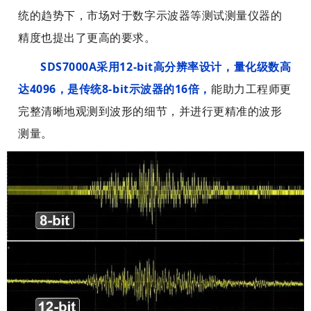
被
被
统的趋势下，市场对于数字示波器等测试测量仪器的
布
布
包
包
局
局
含
含
精度也提出了更高的要求。
工
工
，
，
具
具
SDS7000A采用12-bit高分辨率设计，量化级数高
可
可
条
条
以
以
达4096，是传统8-bit示波器的16倍，
能助力工程师更
上
上
完
完
完整清晰地观测到波形的细节，并进行更精准的波形
设
设
美
美
置
置
测量。
对
对
固
固
齐
齐
定
定
背
背
宽
宽
景
景
高
高
图
图
，
，
和
和
背
背
文
文
景
景
字
字
可
可
，
，
以
以
以
以
设
设
及
及