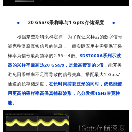
置
置
用
用
被
被
于
于
包
包
模
模
20 GSa/s采样率与1 Gpts存储深度
含
含
板
板
，
，
制
制
固
固
根据奈奎斯特采样定律，为了保证采样后的数字信号
可
可
作
作
定
定
以
以
。
。
布
布
能完整复原真实信号的信息，一般实际应用中需要保证采
完
完
局
局
样率为信号最高频率的2.56～4倍。
SDS7000A系列示波
美
美
工
工
器的采样率最高达20 GSa/s，是最高带宽的5倍，
能完美
对
对
具
具
齐
齐
条
条
避免因采样率不足而导致的信号失真。搭配最大1 Gpts/
背
背
上
上
通道的长存储深度，
在长时间捕获波形的同时，依然能使
景
景
设
设
用更高的采样率高保真捕获波形，充分发挥4GHz带宽性
图
图
置
置
和
和
固
固
能。
文
文
定
定
字
字
宽
宽
，
，
高
高
以
以
，
，