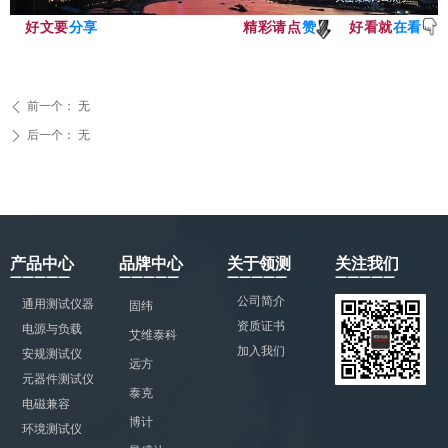
好文要
分享
精彩请点
赞
好看就
在看
前一个：
无
ꄴ
后一个：
无
ꄲ
产品中心
品牌中心
关于领测
关注我们
—————
—————
—————
—————
公司简介
通用测试仪器
固纬
资质证书
电源与负载
艾维泰科
加入我们
安规测试仪
远方
元器件测试仪
泰克
电磁兼容
博计
环境测试仪