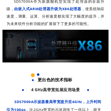
SDS7000A作为新旗舰机型实现了处理器的全面升
级，
由嵌入式ARM处理器升级为X86处理器
，使系统响应
速度，测量、运算、分析速度都实现了大幅度的提升，并
为未来软件分析功能的扩展留下了更多的可能性。
更出色的技术指标
4 GHz高带宽拓展应用场景
固
固
SDS7000A示波器最高带宽提升至4GHz，上升时间
定
定
布
布
仅为100ps
，比2GHz带宽的示波器快了一倍以上，能支