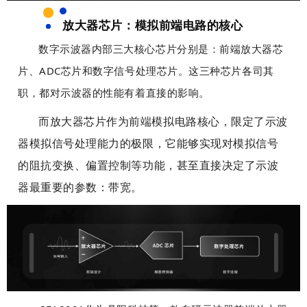
和
和
文
文
放大器芯片：模拟前端电路的核心
字
字
数字示波器内部三大核心芯片分别是：前端放大器芯
，
，
以
以
片、ADC芯片和数字信号处理芯片。这三种芯片各司其
及
及
职，都对示波器的性能有着直接的影响。
用
用
于
于
而放大器芯片作为前端模拟电路核心，限定了示波
模
模
器模拟信号处理能力的极限，它能够实现对模拟信号
板
板
的阻抗变换、偏置控制等功能，甚至直接决定了示波
制
制
作
作
器最重要的参数：带宽。
。
。