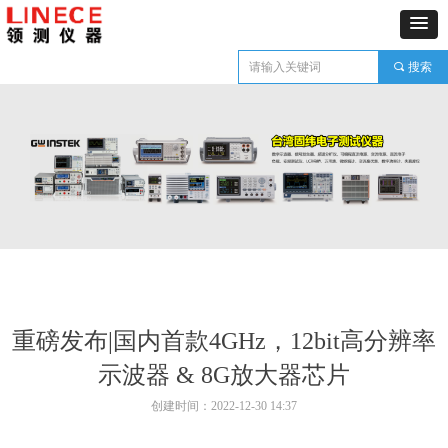
끠
搜索
重磅发布|国内首款4GHz，12bit高分辨率
示波器 & 8G放大器芯片
创建时间：
2022-12-30
14:37