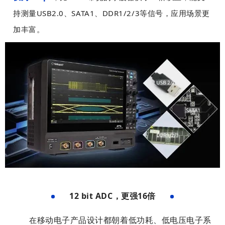
局
局
持测量USB2.0、SATA1、DDR1/2/3等信号，应用场景更
工
工
加丰富。
具
具
条
条
上
上
设
设
置
置
固
固
定
定
宽
宽
高
高
，
，
背
背
景
景
可
可
以
以
12 bit ADC，更强16倍
设
设
固
固
置
置
移动电子产品设计都朝着低功耗、低电压电子系
在
定
定