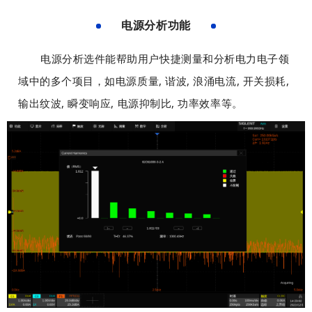
文
文
置
置
电源分析功能
字
字
被
被
，
，
包
包
固
固
以
以
电源分析选件能帮助用户快捷测量和分析电力电子领
含
含
定
定
及
及
，
，
布
布
域中的多个项目，如电源质量, 谐波, 浪涌电流, 开关损耗,
用
用
可
可
局
局
输出纹波, 瞬变响应, 电源抑制比, 功率效率等。
于
于
以
以
工
工
模
模
完
完
具
具
板
板
美
美
条
条
制
制
对
对
上
上
作
作
齐
齐
设
设
。
。
背
背
置
置
景
景
固
固
图
图
定
定
和
和
宽
宽
文
文
高
高
字
字
，
，
，
，
背
背