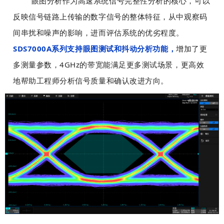
眼图分析作为高速系统信号完整性分析的核心，可以
景
景
定
定
背
背
可
可
布
布
反映信号链路上传输的数字信号的整体特征，从中观察码
景
景
以
以
局
局
图
图
间串扰和噪声的影响，进而评估系统的优劣程度。
设
设
工
工
和
和
SDS7000A系列支持眼图测试和抖动分析功能，
增加了更
置
置
具
具
文
文
被
被
条
条
多测量参数，4GHz的带宽能满足更多测试场景，更高效
字
字
包
包
上
上
，
，
地帮助工程师分析信号质量和确认改进方向。
含
含
设
设
以
以
，
，
置
置
及
及
可
可
固
固
用
用
以
以
定
定
于
于
完
完
宽
宽
模
模
美
美
高
高
板
板
对
对
，
，
制
制
齐
齐
背
背
作
作
背
背
景
景
。
。
景
景
可
可
图
图
以
以
和
和
设
设