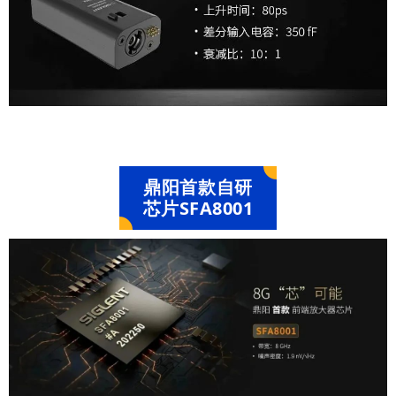
文
文
景
景
字
字
可
可
，
，
以
以
以
以
设
设
及
及
置
置
用
用
被
被
于
于
包
包
模
模
含
含
板
板
鼎阳首款自研
，
，
制
制
芯片SFA8001
可
可
作
作
以
以
。
。
完
完
美
美
对
对
齐
齐
背
背
景
景
图
图