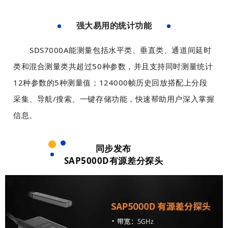
以
以
景
景
及
及
可
可
用
用
强大易用的统计功能
以
以
于
于
设
设
固
固
模
模
SDS7000A能测量包括水平类、垂直类、通道间延时
置
置
定
定
板
板
被
被
布
布
类和混合测量类共超过50种参数，并且支持同时测量统计
制
制
包
包
局
局
12种参数的5种测量值；124000帧历史回放搭配上分段
作
作
含
含
工
工
。
。
采集、导航/搜索、一键存储功能，快速帮助用户深入掌握
，
，
具
具
可
可
条
条
信息。
以
以
上
上
完
完
设
设
同步发布
美
美
置
置
SAP5000D有源差分探头
对
对
固
固
齐
齐
定
定
背
背
宽
宽
景
景
高
高
图
图
，
，
和
和
背
背