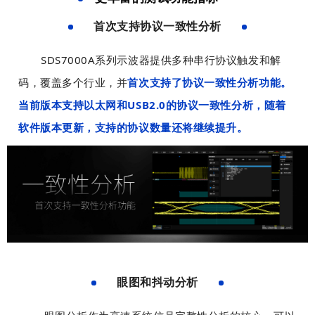
宽
宽
图
图
高
高
和
和
首次支持协议一致性分析
，
，
文
文
固
固
背
背
字
字
SDS7000A系列示波器提供多种串行协议触发和解
定
定
景
景
，
，
布
布
码，覆盖多个行业，并
首次
支持了协议一致性分析功能。
可
可
以
以
局
局
以
以
及
及
当前版本支持以太网和USB2.0的协议一致性分析，随着
工
工
设
设
用
用
软件版本更新，支持的协议数量还将继续提升。
具
具
置
置
于
于
条
条
被
被
模
模
上
上
包
包
板
板
设
设
含
含
制
制
置
置
，
，
作
作
固
固
可
可
。
。
定
定
以
以
宽
宽
完
完
高
高
美
美
眼图和抖动分析
，
，
对
对
背
背
固
固
齐
齐