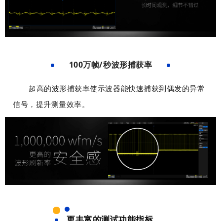
及
及
背
背
用
用
景
景
于
于
可
可
模
模
以
以
板
板
设
设
100万帧/秒波形捕获率
制
制
置
置
作
作
固
固
被
被
超高的波形捕获率使示波器能快速捕获到偶发的异常
。
。
定
定
包
包
布
布
信号，提升测量效率。
含
含
局
局
，
，
工
工
可
可
具
具
以
以
条
条
完
完
上
上
美
美
设
设
对
对
置
置
齐
齐
固
固
背
背
定
定
景
景
更丰富的测试功能指标