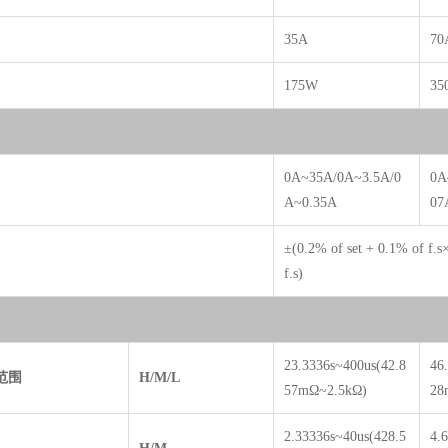
35A
70
175W
35
0A~35A/0A~3.5A/0
0A
A~0.35A
07
±(0.2% of set + 0.1% of f.
f.s)
23.3336s~400us(42.8
46
范围
H/M/L
57mΩ~2.5kΩ)
28
2.33336s~40us(428.5
4.