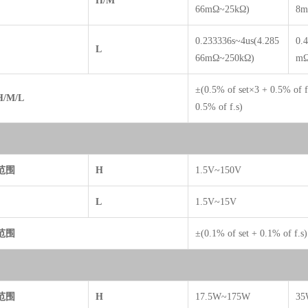
H/M
66mΩ~25kΩ)
8m
0.233336s~4us(4.285
0.
L
66mΩ~250kΩ)
mΩ
±(0.5% of set×3 + 0.5% of 
H/M/L
0.5% of f.s)
范围
H
1.5V~150V
L
1.5V~15V
范围
±(0.1% of set + 0.1% of f.s)
范围
H
17.5W~175W
35