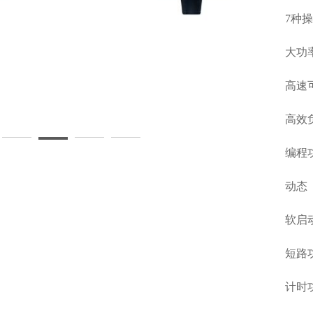
7种操作
大功
高速可
高效
编程功
动态（
软启
短路
计时