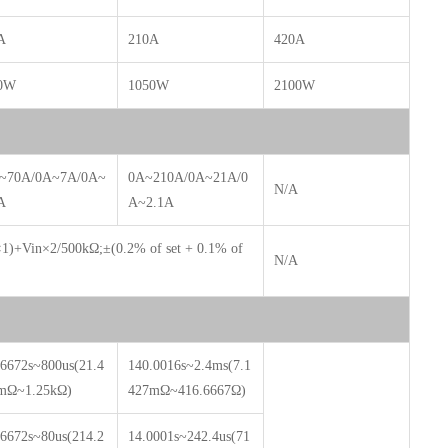
A
210A
420A
0W
1050W
2100W
~70A/0A~7A/0A~
0A~210A/0A~21A/0
N/A
A
A~2.1A
s×1)+Vin×2/500kΩ;±(0.2% of set + 0.1% of
N/A
.6672s~800us(21.4
140.0016s~2.4ms(7.1
mΩ~1.25kΩ)
427mΩ~416.6667Ω)
66672s~80us(214.2
14.0001s~242.4us(71