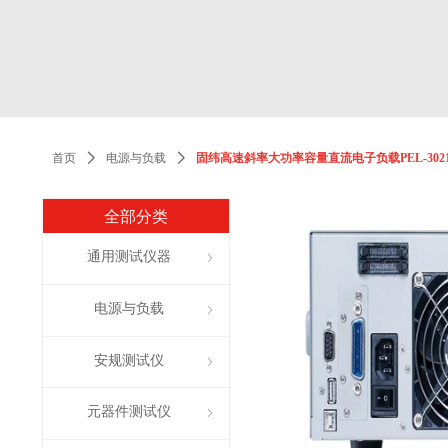
首页
ꄲ
电源与负载
ꄲ
固纬高速斜率大功率容量直流电子负载PEL-3021/PEL-3041/P
全部分类
通用测试仪器
ꁇ
电源与负载
ꁇ
安规测试仪
ꁇ
元器件测试仪
ꁇ