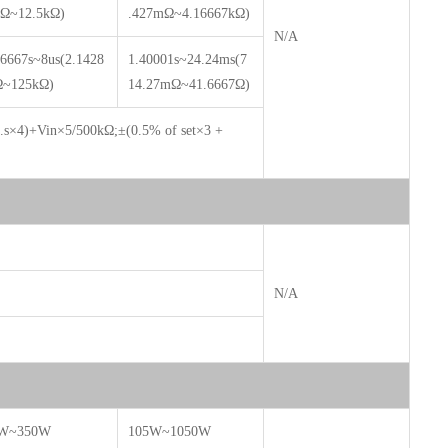
Ω~12.5kΩ)
.427mΩ~4.16667kΩ)
N/A
46667s~8us(2.1428
1.40001s~24.24ms(7
~125kΩ)
14.27mΩ~41.6667Ω)
f.s×4)+Vin×5/500kΩ;±(0.5% of set×3 +
N/A
W~350W
105W~1050W