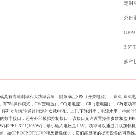
定时功能
外部
OPP
3.5"
多种接口
负载具有高速斜率和大功率容量，能够满足SPS（开关电源），直流-直流电
道，有7种操作模式，CV(定电压)，CC(定电流)，CR（定电阻），CP(定功率
。序列功能允许通过指定的负载电流，上升/下降斜率，电流水平，持续时
32C的数字接口，还有外部模拟控制接口，该接口允许设置操作参数和监测PEL-3
3041(350W)和PEL-3111(1050W)，最小输入电压是1.5V。功率可以通
机制，如OPP,OCP,OTP,UVP和反极性保护，它们能显著的提高设备的可靠性。