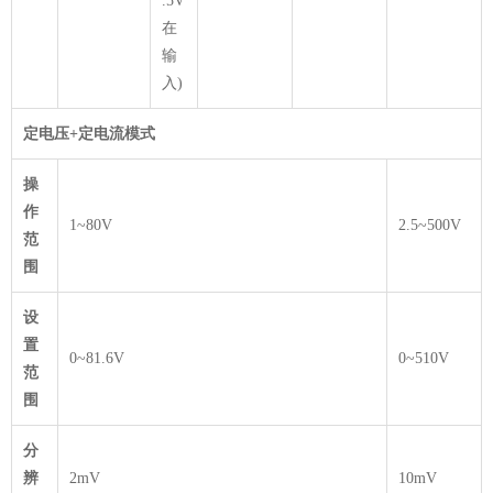
.5V
在
输
入)
定电压+定电流模式
操
作
1~80V
2.5~500V
范
围
设
置
0~81.6V
0~510V
范
围
分
辨
2mV
10mV