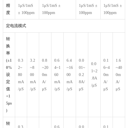
精
1μS/1mS
1μS/1mS ±
1μS/1mS ±
1μS/1mS ±
度
± 100ppm
100ppm
100ppm
100ppm
定电流模式
转
换
率
(±1
0.3
3.2
0.8
0.6
6.4
0.0
0.1
1.6
0.0
0%
2~
~8
~20
4~1
~16
01~
6~4
~40
1~2
设
80
00
0m
60
00
0.2
0m
0m
.8A
定
mA
mA
A/
mA
mA
8A/
A/
A/
/μS
值
/μS
/μS
μS
/μS
/μS
μS
μS
μS
+1
5μs
)
转
0.3
0.6
0.0
0.1