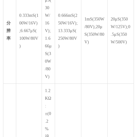
μS(
30
0.333mS(1
W/
0.666mS(2
1mS(350W
20μS(350
分
00W/16V)
16
50W/16V);
/80V);20μ
W/125V);0
辨
;6.667μS(
V);
13.333μS(
S(350W/80
.5μS(350
率
100W/80V
1.6
250W/80V
V)
W/500V)
)
66μ
)
S(3
0W
/80
V)
1.2
KΩ
:
±(0
.2
%
设