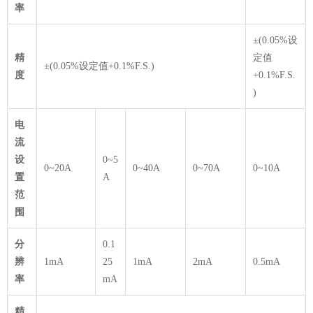
率
±(0.05%设
精
定值
±(0.05%设定值+0.1%F.S.)
度
+0.1%F.S.
)
电
流
设
0~5
0~20A
0~40A
0~70A
0~10A
置
A
范
围
分
0.1
辨
1mA
25
1mA
2mA
0.5mA
率
mA
精