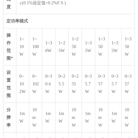
±(0.1%设定值+0.2%F.S.)
度
定功率模式
操
1~
1~
1~2
1~3
1~3
作
1~3
1~2
1~3
1~3
10
100
50
50
50
范
0W
5W
5W
5W
W
W
W
W
W
围*
设
0~
0~
0~3
0~2
0~2
0~3
0~3
0~3
0~3
置
10.
102
0.6
5.5
55
5.7
57
5.7
57
范
2W
W
W
W
W
W
W
W
W
围
分
10
10
10
10
1m
1m
1m
1m
1m
辨
m
m
m
m
W
W
W
W
W
率
W
W
W
W