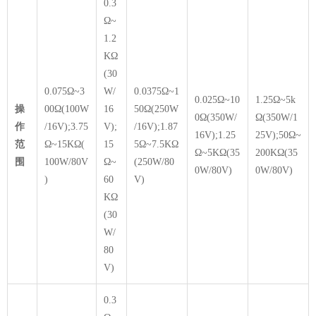
0.3
Ω~
1.2
KΩ
(30
0.075Ω~3
W/
0.0375Ω~1
0.025Ω~10
1.25Ω~5k
操
00Ω(100W
16
50Ω(250W
0Ω(350W/
Ω(350W/1
作
/16V);3.75
V);
/16V);1.87
16V);1.25
25V);50Ω~
范
Ω~15KΩ(
15
5Ω~7.5KΩ
Ω~5KΩ(35
200KΩ(35
围
100W/80V
Ω~
(250W/80
0W/80V)
0W/80V)
)
60
V)
KΩ
(30
W/
80
V)
0.3