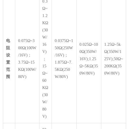
0.3
Ω~
1.2
KΩ
(30
W/
电
0.075Ω~3
0.0375Ω~1
16
0.025Ω~10
1.25Ω~5k
阻
00Ω(100W
50Ω(250W
V)
0Ω(350W/
Ω(350W/1
设
/16V)；
/16V)；
；
16V);1.25
25V);50Ω~
置
3.75Ω~15
1.875Ω~7.
15
Ω~5KΩ(35
200KΩ(35
范
KΩ(100W/
5KΩ(250
Ω~
0W/80V)
0W/80V)
围
80V)
W/80V)
60
KΩ
(30
W/
80
V)