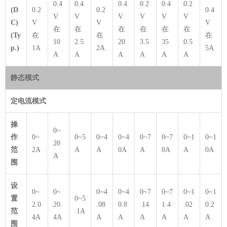
0.4
0.4
0.4
0.2
0.4
0.2
(D
0.2
0.2
0.4
V
V
V
V
V
V
C)
V
V
V
在
在
在
在
在
在
(Ty
在
在
在
10
2.5
20
3.5
35
0.5
p.)
1A
2A
5A
A
A
A
A
A
A
静态模式
定电流模式
操
0~
作
0~
0~5
0~4
0~4
0~7
0~7
0~1
0~1
20
范
2A
A
A
0A
A
0A
A
0A
A
围
设
0~
0~
0~4
0~4
0~7
0~7
0~1
0~1
置
0~5
2.0
20.
.08
0.8
.14
1.4
.02
0.2
范
.1A
4A
4A
A
A
A
A
A
A
围