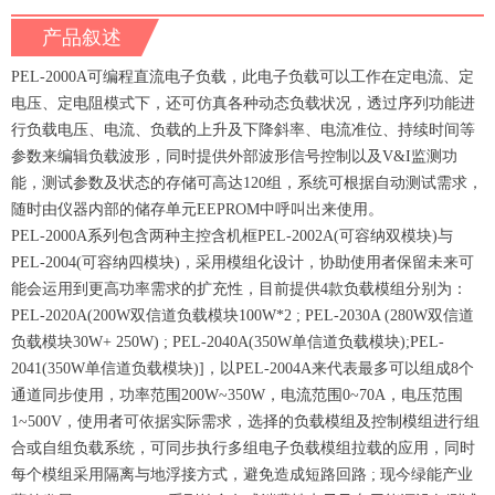
产品叙述
PEL-2000A可编程直流电子负载，此电子负载可以工作在定电流、定
电压、定电阻模式下，还可仿真各种动态负载状况，透过序列功能进
行负载电压、电流、负载的上升及下降斜率、电流准位、持续时间等
参数来编辑负载波形，同时提供外部波形信号控制以及V&I监测功
能，测试参数及状态的存储可高达120组，系统可根据自动测试需求，
随时由仪器内部的储存单元EEPROM中呼叫出来使用。
PEL-2000A系列包含两种主控含机框PEL-2002A(可容纳双模块)与
PEL-2004(可容纳四模块)，采用模组化设计，协助使用者保留未来可
能会运用到更高功率需求的扩充性，目前提供4款负载模组分别为：
PEL-2020A(200W双信道负载模块100W*2 ; PEL-2030A (280W双信道
负载模块30W+ 250W) ; PEL-2040A(350W单信道负载模块);PEL-
2041(350W单信道负载模块)]，以PEL-2004A来代表最多可以组成8个
通道同步使用，功率范围200W~350W，电流范围0~70A，电压范围
1~500V，使用者可依据实际需求，选择的负载模组及控制模组进行组
合或自组负载系统，可同步执行多组电子负载模组拉载的应用，同时
每个模组采用隔离与地浮接方式，避免造成短路回路 ; 现今绿能产业