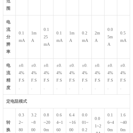
范
围
电
流
0.1
0.0
0.1
1m
0.1
1m
0.2
2m
0.5
分
25
5m
mA
A
mA
A
mA
A
mA
辨
mA
A
率
电
±0.
±0.
±0.
±0.
±0.
±0.
±0.
±0.
±0.
流
4%
4%
4%
4%
4%
4%
4%
4%
4%
精
F.S
F.S
F.S
F.S
F.S
F.S
F.S
F.S
F.S
度
.
.
.
.
.
.
.
.
.
定电阻模式
0.3
3.2
0.8
0.6
6.4
0.0
0.1
1.6
0.0
转
2~
~8
~20
4~1
~16
01~
6~4
~40
1~2
换
80
00
0m
60
00
0.2
0m
0m