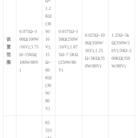
Ω~
1.2
KΩ
(30
0.075Ω~3
W/
0.0375Ω~1
0.025Ω~10
1.25Ω~5k
设
00Ω(100W
16
50Ω(250W
0Ω(350W/
Ω(350W/1
置
/16V);3.75
V);
/16V);1.87
16V);1.25
6V);50Ω~2
范
Ω~15KΩ(
15
5Ω~7.5KΩ
Ω~5KΩ(35
00KΩ(350
围
100W/80V
Ω~
(250W/80
0W/80V)
W/80V)
)
60
V)
KΩ
(30
W/
80
V)
83.
333