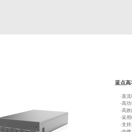
蓝点高功
·直
·高功
·高效
·采用
·支
·内