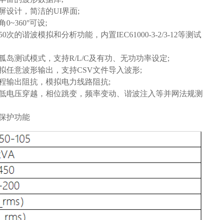
摸屏设计，简洁的UI界面;
角0~360°可设;
50次的谐波模拟和分析功能，内置IEC61000-3-2/3-12等测试
业孤岛测试模式，支持R/L/C及有功、无功功率设定;
模拟任意波形输出，支持CSV文件导入波形;
编程输出阻抗，模拟电力线路阻抗;
足低电压穿越，相位跳变，频率变动、谐波注入等并网法规测
种保护功能