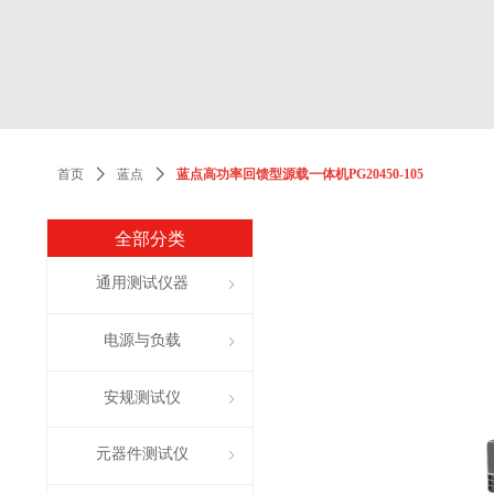
首页
ꄲ
蓝点
ꄲ
蓝点高功率回馈型源载一体机PG20450-105
全部分类
通用测试仪器
ꁇ
电源与负载
ꁇ
安规测试仪
ꁇ
元器件测试仪
ꁇ