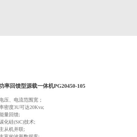
率回馈型源载一体机PG20450-105
流电压、电流范围宽；
率密度3U可达20Kva;
能量回馈;
碳化硅(SiC)技术;
持主从机并联;
建丰富的波形数据库;