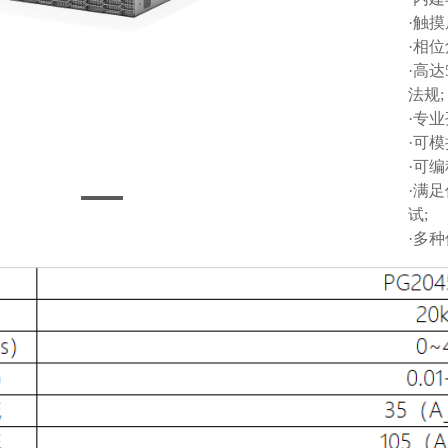
·触
·相位
·高达
法规;
·专
·可
·可
·满
试;
·多